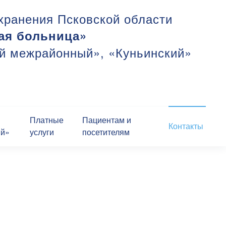
хранения Псковской области
ая больница»
ий межрайонный», «Куньинский»
Платные
Пациентам и
Контакты
ий»
услуги
посетителям